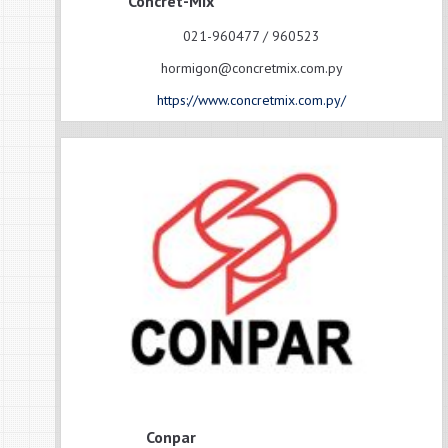
Concret-Mix
021-960477 / 960523
hormigon@concretmix.com.py
https://www.concretmix.com.py/
Conpar