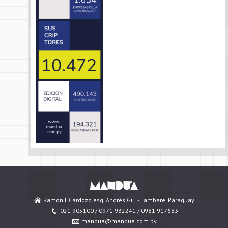
Ramón I. Cardozo esq. Andrés Gill - Lambaré, Paraguay
021 905100 / 0971 932241 / 0981 917683
mandua@mandua.com.py