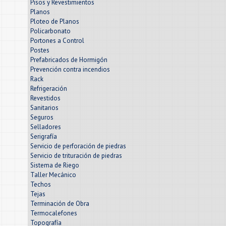
Pisos y Revestimientos
Planos
Ploteo de Planos
Policarbonato
Portones a Control
Postes
Prefabricados de Hormigón
Prevención contra incendios
Rack
Refrigeración
Revestidos
Sanitarios
Seguros
Selladores
Serigrafía
Servicio de perforación de piedras
Servicio de trituración de piedras
Sistema de Riego
Taller Mecánico
Techos
Tejas
Terminación de Obra
Termocalefones
Topografía