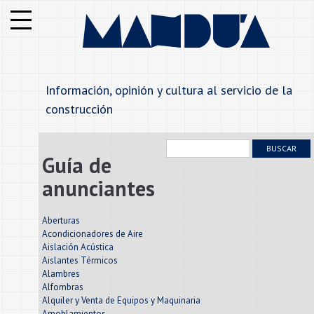
Institucional
Notas
Información, opinión y cultura al servicio de la
Secciones
construcción
Anunciantes
BUSCAR
Guía de
Alfabetico
anunciantes
Rubros
Aberturas
Acondicionadores de Aire
Aislación Acústica
Contáctenos
Aislantes Térmicos
Alambres
Alfombras
Alquiler y Venta de Equipos y Maquinaria
Amoblamientos