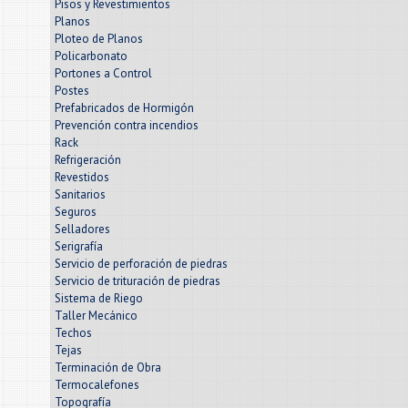
Pisos y Revestimientos
Planos
Ploteo de Planos
Policarbonato
Portones a Control
Postes
Prefabricados de Hormigón
Prevención contra incendios
Rack
Refrigeración
Revestidos
Sanitarios
Seguros
Selladores
Serigrafía
Servicio de perforación de piedras
Servicio de trituración de piedras
Sistema de Riego
Taller Mecánico
Techos
Tejas
Terminación de Obra
Termocalefones
Topografía