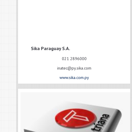
Sika Paraguay S.A.
021 2896000
inatec@py.sika.com
www.sika.com.py