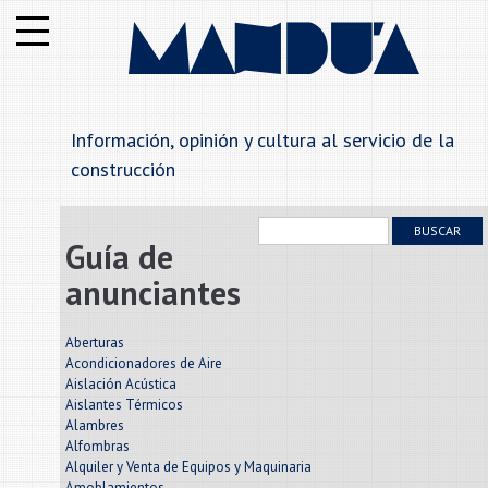
Institucional
Notas
Información, opinión y cultura al servicio de la
Secciones
construcción
Anunciantes
BUSCAR
Guía de
Alfabetico
anunciantes
Rubros
Aberturas
Acondicionadores de Aire
Aislación Acústica
Contáctenos
Aislantes Térmicos
Alambres
Alfombras
Alquiler y Venta de Equipos y Maquinaria
Amoblamientos