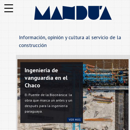
Institucional
Notas
Información, opinión y cultura al servicio de la
Secciones
construcción
Anunciantes
Ingeniería de
Alfabetico
vanguardia en el
Chaco
Rubros
El Puente de la Bioceánica: la
obra que marca un antes y un
Contáctenos
después para la ingeniería
paraguaya.
VER MÁS