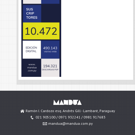
Ramón I. Cardozo esq. Andrés Gill - Lambaré, Paraguay
021 905100 / 0971 932241 / 0981 917683
mandua@mandua.com.py