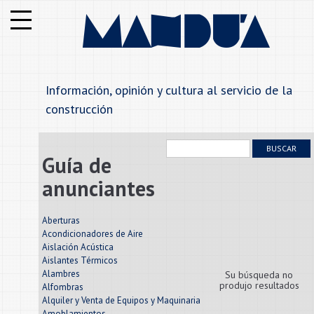
Institucional
Notas
Información, opinión y cultura al servicio de la
Secciones
construcción
Anunciantes
BUSCAR
Guía de
Alfabetico
anunciantes
Rubros
Aberturas
Acondicionadores de Aire
Aislación Acústica
Contáctenos
Aislantes Térmicos
Alambres
Su búsqueda no
produjo resultados
Alfombras
Alquiler y Venta de Equipos y Maquinaria
Amoblamientos