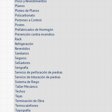
Pisos y Revestimientos
Planos
Ploteo de Planos
Policarbonato
Portones a Control
Postes
Prefabricados de Hormigón
Prevención contra incendios
Rack
Refrigeración
Revestidos
Sanitarios
Seguros
Selladores
Serigrafía
Servicio de perforación de piedras
Servicio de trituración de piedras
Sistema de Riego
Taller Mecánico
Techos
Tejas
Terminación de Obra
Termocalefones
Topografía