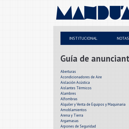
Institucional
Notas
INSTITUCIONAL
NOTAS
Secciones
Guía de anuncian
Anunciantes
Alfabetico
Aberturas
Acondicionadores de Aire
Aislación Acústica
Rubros
Aislantes Térmicos
Alambres
Alfombras
Contáctenos
Alquiler y Venta de Equipos y Maquinaria
Amoblamientos
Arena y Tierra
Argamasas
Arpones de Seguridad