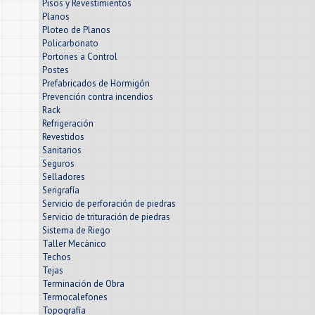
Pisos y Revestimientos
Planos
Ploteo de Planos
Policarbonato
Portones a Control
Postes
Prefabricados de Hormigón
Prevención contra incendios
Rack
Refrigeración
Revestidos
Sanitarios
Seguros
Selladores
Serigrafía
Servicio de perforación de piedras
Servicio de trituración de piedras
Sistema de Riego
Taller Mecánico
Techos
Tejas
Terminación de Obra
Termocalefones
Topografía