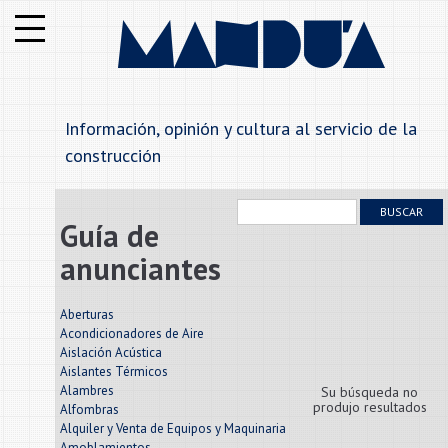
Institucional
Notas
Información, opinión y cultura al servicio de la
Secciones
construcción
Anunciantes
BUSCAR
Guía de
Alfabetico
anunciantes
Rubros
Aberturas
Acondicionadores de Aire
Aislación Acústica
Contáctenos
Aislantes Térmicos
Alambres
Su búsqueda no
produjo resultados
Alfombras
Alquiler y Venta de Equipos y Maquinaria
Amoblamientos